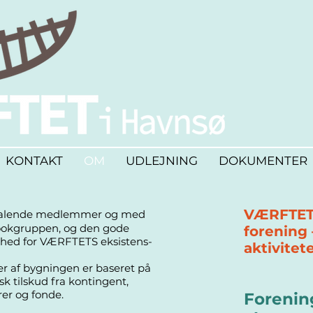
KONTAKT
OM
UDLEJNING
DOKUMENTER
VÆRFTET
talende medlemmer og med
okgruppen, og den gode
forening
ghed for VÆRFTETS eksistens-
aktivitet
ger af bygningen er baseret på
sk tilskud fra kontingent,
er og fonde.
Forenin