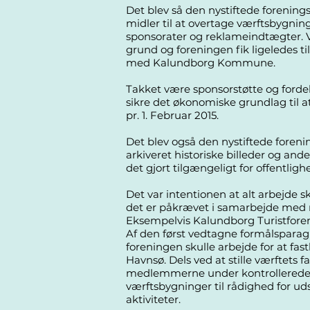
Det blev så den nystiftede forening
midler til at overtage værftsbygning
sponsorater og reklameindtægter. V
grund og foreningen fik ligeledes ti
med Kalundborg Kommune.
Takket være sponsorstøtte og forde
sikre det økonomiske grundlag til at
pr. 1. Februar 2015.
Det blev også den nystiftede foreni
arkiveret historiske billeder og and
det gjort tilgængeligt for offentligh
Det var intentionen at alt arbejde sku
det er påkrævet i samarbejde med 
Eksempelvis Kalundborg Turistfore
Af den først vedtagne formålsparagr
foreningen skulle arbejde for at fast
Havnsø. Dels ved at stille værftets fac
medlemmerne under kontrollerede fo
værftsbygninger til rådighed for uds
aktiviteter.