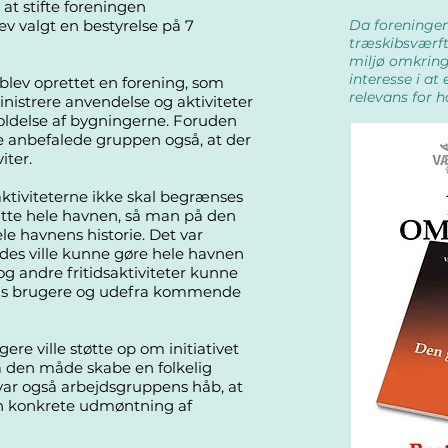
 at stifte foreningen
ev valgt en bestyrelse på 7
Da foreningen 
træskibsværft
miljø omkring
interesse i at
blev oprettet en forening, som
relevans for 
nistrere anvendelse og aktiviteter
oldelse af bygningerne. Foruden
ne anbefalede gruppen også, at der
iter.
aktiviteterne ikke skal begrænses
atte hele havnen, så man på den
le havnens historie. Det var
des ville kunne gøre hele havnen
 og andre fritidsaktiviteter kunne
ens brugere og udefra kommende
re ville støtte op om initiativet
på den måde skabe en folkelig
var også arbejdsgruppens håb, at
den konkrete udmøntning af