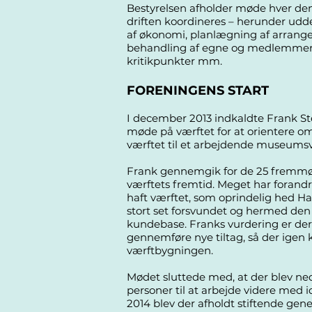
Bestyrelsen afholder møde hver den
driften koordineres – herunder udde
af økonomi, planlægning af arrangem
behandling af egne og medlemmers i
kritikpunkter mm.
FORENINGENS START
I december 2013 indkaldte Frank St
møde på værftet for at orientere 
værftet til et arbejdende museumsv
Frank gennemgik for de 25 fremmød
værftets fremtid. Meget har forand
haft værftet, som oprindelig hed H
stort set forsvundet og hermed den s
kundebase. Franks vurdering er derfor
gennemføre nye tiltag, så der igen 
værftbygningen.
Mødet sluttede med, at der blev ne
personer til at arbejde videre med 
2014 blev der afholdt stiftende gen