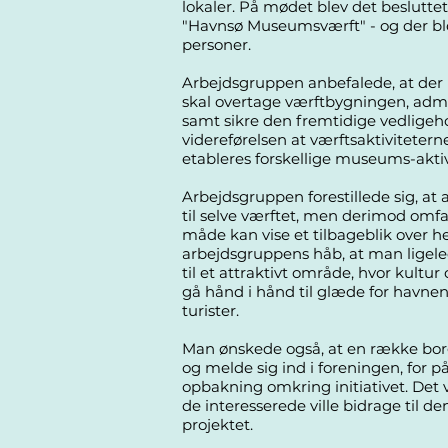
lokaler. På mødet blev det besluttet
"Havnsø Museumsværft"
- og der bl
personer.
Arbejdsgruppen anbefalede, at der 
skal overtage værftbygningen, admi
samt sikre den fremtidige vedligeh
videreførelsen at værftsaktiviteter
etableres forskellige museums-aktiv
Arbejdsgruppen forestillede sig, at 
til selve værftet, men derimod omf
måde kan vise et tilbageblik over he
arbejdsgruppens håb, at man ligele
til et attraktivt område, hvor kultur
gå hånd i hånd til glæde for havn
turister.
Man ønskede også, at en række borge
og melde sig ind i foreningen, for 
opbakning omkring initiativet. Det 
de interesserede ville bidrage til 
projektet.