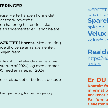
TERINGER
VÆRFTET h
fondsmidle
rgsel – efterhånden kunne det
Spare
 et træskibsværft til
len halter og har endnu ikke
spks.dk
le arrangementer er i langt højere
Velux
veluxfou
VÆRFTET i Havnsø
. Med omkring
 til diverse arrrangementer,
Reald
 vejen frem.
https://r
, både mht. betalende medlemmer
ærker
 i starten af 2024), og medlemmer
00 medlemmer, juli 2024).
Er DU 
eller ej, og det er bedre at deltage
Kontakt fo
informatio
d angår brug, forbedringer og
ønsker at 
Fx i form a
tjenester 