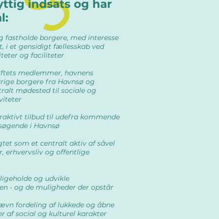
ttig indsats og
har
l:
og fastholde borgere, med interesse
, i et gensidigt fællesskab ved
teter og faciliteter
ærftets medlemmer, havnens
rige borgere fra Havnsø og
ralt mødested til sociale og
viteter
traktivt tilbud til udefra kommende
esøgende i Havnsø
gtet som et centralt aktiv af såvel
, erhvervsliv og offentlige
dligeholde og udvikle
n - og de muligheder der opstår
 jævn fordeling af lukkede og åbne
 af social og kulturel karakter