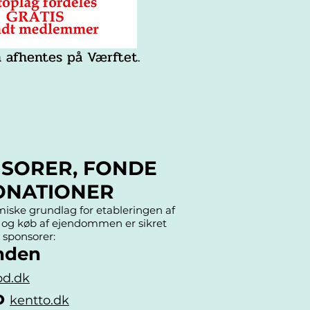
 afhentes på Værftet.
SORER,
FONDE
ONATIONER
iske grundlag for etableringen af
 og køb af ejendommen er sikret
 sponsorer:
nden
pd.dk
o
kentto.dk