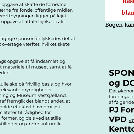
s opgave at skaffe de fornødne
erne fra fonde, offentlige midler,
ærftbygningen ligger på lejet
l opgave at aftale lejekontrakt
Bogen kan
lagtige sponsorlån lykkedes det at
 overtage værftet, hvilket skete
ngs opgave at få indsamlet og
et materiale til museet samt at få
SPON
eden.
og D
lle ske på frivillig basis, og hvor
relevante myndigheder.
Det økonom
ning og Museum Vestsjælland.
foreningen
af fremgik det blandt andet, at
af følgende
holde et aktivt havnemiljø i
PJ Fo
iliteter til rådighed for
VPD
rmer, og dels ved at stille
v
tillinger og andre kulturelle
Kentt