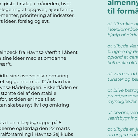
almenny
 første tirsdag i måneden, hvor
legering af opgaver, ajourføring
til formå
enter, prioritering af indsatser,
deer, forslag og evt.
at tiltrække 
i lokalområdet
hjælp af aktivi
at tilbyde V
brugere og øv
einbeck fra Havnsø Værft til åbent
opland et cent
om sine ideer med at omdanne
kulturelle akti
ærft.
at være et at
te sine overvejelser omkring
turister og b
ret sig gennem de 12 år han har
avnsø Bådebyggeri. Fiskerflåden er
at blive betra
tørste del af den stabile
privatpersoner
, at tiden er inde til at
myndigheder
kan skabes nyt liv i og omkring
at bevare, ve
værftbygninge
dsat en arbejdsgruppe på 5
ideerne og lørdag den 22 marts
at tilbyde en
eralforsamling i Havnsø Sejlklubs
arrangementer