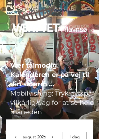
Vær tålmodig.
Kalenderen er på vej til
din skærm ...
Mobilvisning: Tryk evt. på
vilkårlig dag for at se hele
måneden
august 2026
I dag