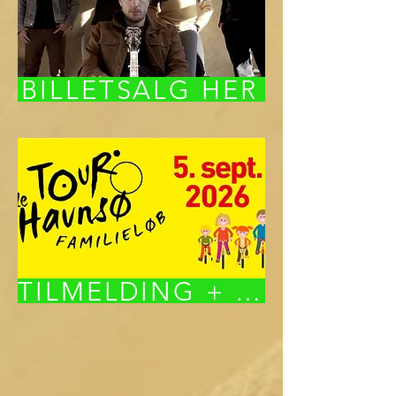
BILLETSALG HER
TILMELDING + info