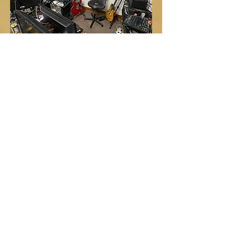
BILLETSALG HER
23. okt.
kl. 19:30
(Døren åbnes 18:30)
MOVE OUT
De fedeste covers