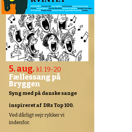
5. aug.
kl. 19-20
Fællessang på
Bryggen
Syng med på danske sange
inspireret af DRs Top 100.
Ved dårligt vejr rykker vi
indenfor.